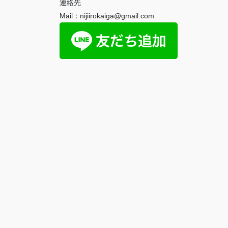
連絡先
Mail：nijiirokaiga@gmail.com