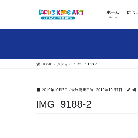
コ
ナ
ン
ビ
ホーム
にじ
テ
ゲ
Home
ン
ー
ツ
シ
へ
ョ
ス
ン
キ
に
ッ
移
HOME
メディア
IMG_9188-2
プ
動
2019年10月7日
/ 最終更新日時 :
2019年10月7日
niji
IMG_9188-2